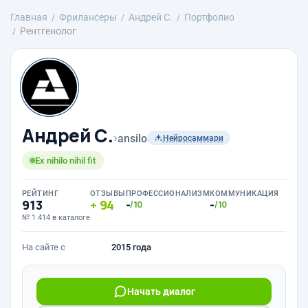
Главная
Фрилансеры
Андрей С.
Портфолио
Рентгенолог
Андрей С.
›
ansilo
Нейросаммари
Ex nihilo nihil fit
РЕЙТИНГ
ОТЗЫВЫ
ПРОФЕССИОНАЛИЗМ
КОММУНИКАЦИЯ
913
94
-
-
/10
/10
№ 1 414 в каталоге
На сайте с
2015 года
Начать диалог