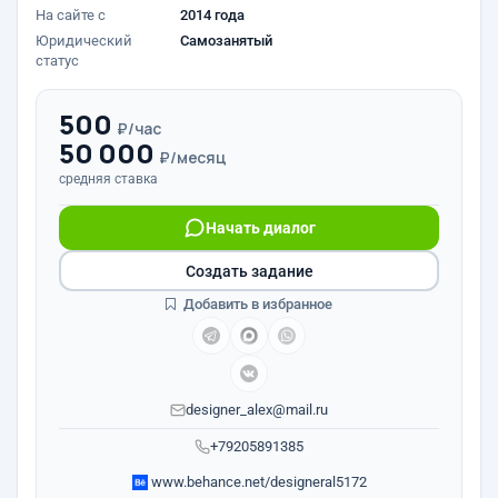
На сайте с
2014 года
Юридический
Самозанятый
статус
500
₽/час
50 000
₽/месяц
средняя ставка
Начать диалог
Создать задание
Добавить в избранное
designer_alex@mail.ru
+79205891385
www.behance.net/designeral5172