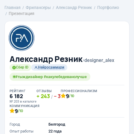
Главная
Фрилансеры
Александр Резник
Портфолио
Презентация
Александр Резник
›
designer_alex
Сбер ID
Нейросаммари
#тыждизайнер #какулебедеванолучше
РЕЙТИНГ
ОТЗЫВЫ
ПРОФЕССИОНАЛИЗМ
6 182
243
3
9
/10
/
№ 203 в каталоге
КОММУНИКАЦИЯ
9
/10
Город
Белгород
Опыт работы
22 года