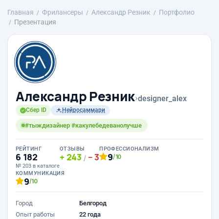
Главная
Фрилансеры
Александр Резник
Портфолио
Презентация
Александр Резник
›
designer_alex
Сбер ID
Нейросаммари
#тыждизайнер #какулебедеванолучше
РЕЙТИНГ
ОТЗЫВЫ
ПРОФЕССИОНАЛИЗМ
6 182
243
3
9
/10
/
№ 203 в каталоге
КОММУНИКАЦИЯ
9
/10
Город
Белгород
Опыт работы
22 года