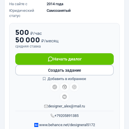
На сайте с
2014 года
Юридический
Самозанятый
статус
500
₽/час
50 000
₽/месяц
средняя ставка
Начать диалог
Создать задание
Добавить в избранное
designer_alex@mail.ru
+79205891385
www.behance.net/designeral5172