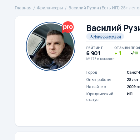
Главная
Фрилансеры
Василий Рузин (Есть ИП) 25+ лет 
Василий Рузи
Нейросаммари
РЕЙТИНГ
ОТЗЫВЫ
ПРО
6 901
1
-
/10
№ 175 в каталоге
Город
Санкт-
Опыт работы
28 лет
На сайте с
2009 г
Юридический
ИП
статус