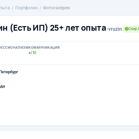
опыта
Портфолио
Фотогалерея
н (Есть ИП) 25+ лет опыта
›
vruzin
Сбер 
ФЕССИОНАЛИЗМ
КОММУНИКАЦИЯ
-
/10
Петербург
ода