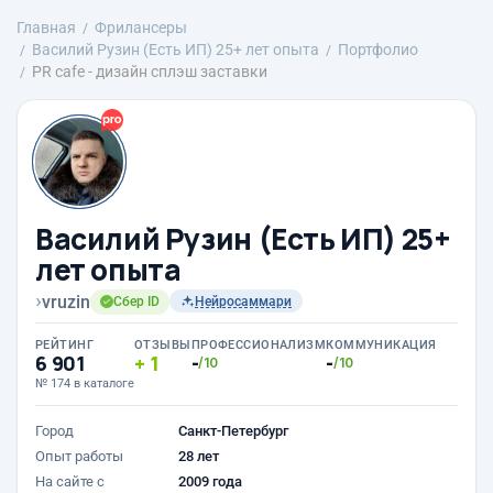
Главная
Фрилансеры
Василий Рузин (Есть ИП) 25+ лет опыта
Портфолио
PR cafe - дизайн сплэш заставки
Василий Рузин (Есть ИП) 25+
лет опыта
›
vruzin
Сбер ID
Нейросаммари
РЕЙТИНГ
ОТЗЫВЫ
ПРОФЕССИОНАЛИЗМ
КОММУНИКАЦИЯ
6 901
1
-
-
/10
/10
№ 174 в каталоге
Город
Санкт-Петербург
Опыт работы
28 лет
На сайте с
2009 года