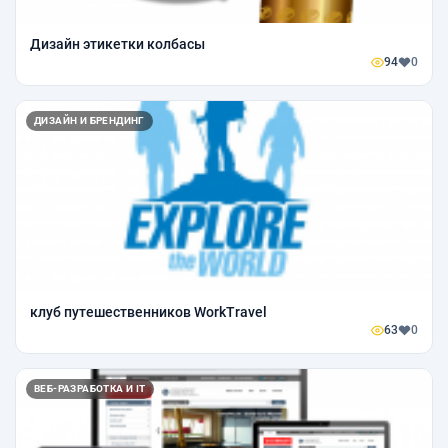
Дизайн этикетки колбасы
94
0
ДИЗАЙН И БРЕНДИНГ
клуб путешественников WorkTravel
63
0
ВЕБ-РАЗРАБОТКА И IT