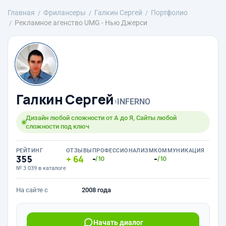
Главная
Фрилансеры
Галкин Сергей
Портфолио
Рекламное агенство UMG - Нью Джерси
Галкин Сергей
›
INFERNO
Дизайн любой сложности от А до Я, Сайты любой
сложности под ключ
РЕЙТИНГ
ОТЗЫВЫ
ПРОФЕССИОНАЛИЗМ
КОММУНИКАЦИЯ
355
64
-
-
/10
/10
№ 3 039 в каталоге
На сайте с
2008 года
Начать диалог