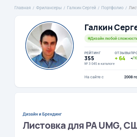
Главная
Фрилансеры
Галкин Сергей
Портфолио
Лис
Галкин Серг
Дизайн любой сложности
РЕЙТИНГ
ОТЗЫВЫ
ПР
355
64
-
/1
№ 3 045 в каталоге
На сайте с
2008 г
Дизайн и Брендинг
Листовка для РА UMG, С