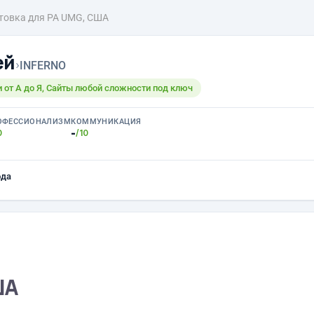
товка для РА UMG, США
ей
›
INFERNO
 от А до Я, Сайты любой сложности под ключ
ОФЕССИОНАЛИЗМ
КОММУНИКАЦИЯ
-
0
/10
ода
ША