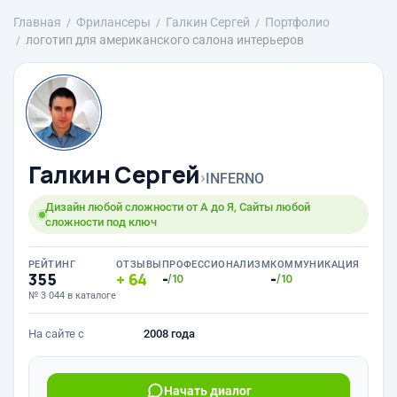
Главная
Фрилансеры
Галкин Сергей
Портфолио
логотип для американского салона интерьеров
Галкин Сергей
›
INFERNO
Дизайн любой сложности от А до Я, Сайты любой
сложности под ключ
РЕЙТИНГ
ОТЗЫВЫ
ПРОФЕССИОНАЛИЗМ
КОММУНИКАЦИЯ
355
64
-
-
/10
/10
№ 3 044 в каталоге
На сайте с
2008 года
Начать диалог