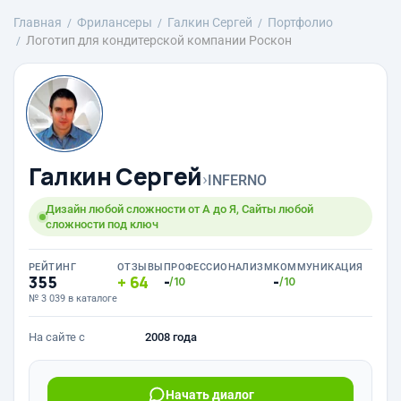
Главная
Фрилансеры
Галкин Сергей
Портфолио
Логотип для кондитерской компании Роскон
Галкин Сергей
›
INFERNO
Дизайн любой сложности от А до Я, Сайты любой
сложности под ключ
РЕЙТИНГ
ОТЗЫВЫ
ПРОФЕССИОНАЛИЗМ
КОММУНИКАЦИЯ
355
64
-
-
/10
/10
№ 3 039 в каталоге
На сайте с
2008 года
Начать диалог