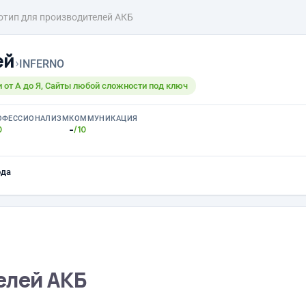
отип для производителей АКБ
ей
›
INFERNO
 от А до Я, Сайты любой сложности под ключ
ОФЕССИОНАЛИЗМ
КОММУНИКАЦИЯ
-
0
/10
ода
елей АКБ