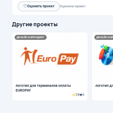
♡
Оценить проект
Оценили проект:
Другие проекты
ДИЗАЙН И БРЕНДИНГ
ДИЗАЙН И Б
логотип для терминалов оплаты
логотип д
EUROPAY
73
0