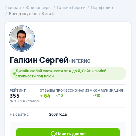
Главная
Фрилансеры
Галкин Сергей
Портфолио
Бренд скутеров, Китай
Галкин Сергей
›
INFERNO
Дизайн любой сложности от А до Я, Сайты любой
сложности под ключ
РЕЙТИНГ
ОТЗЫВЫ
ПРОФЕССИОНАЛИЗМ
КОММУНИКАЦИЯ
355
64
-
-
/10
/10
№ 3 039 в каталоге
На сайте с
2008 года
Начать диалог