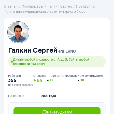
Главная
Фрилансеры
Галкин Сергей
Портфолио
лого для американского архитектурного бюро
Галкин Сергей
›
INFERNO
Дизайн любой сложности от А до Я, Сайты любой
сложности под ключ
РЕЙТИНГ
ОТЗЫВЫ
ПРОФЕССИОНАЛИЗМ
КОММУНИКАЦИЯ
355
64
-
-
/10
/10
№ 3 040 в каталоге
На сайте с
2008 года
Начать диалог