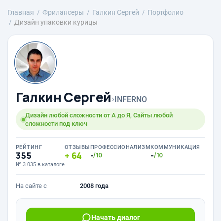
Главная
Фрилансеры
Галкин Сергей
Портфолио
Дизайн упаковки курицы
Галкин Сергей
›
INFERNO
Дизайн любой сложности от А до Я, Сайты любой
сложности под ключ
РЕЙТИНГ
ОТЗЫВЫ
ПРОФЕССИОНАЛИЗМ
КОММУНИКАЦИЯ
355
64
-
-
/10
/10
№ 3 035 в каталоге
На сайте с
2008 года
Начать диалог