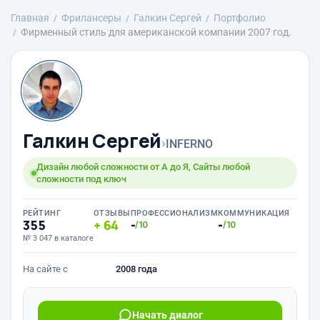
Главная
Фрилансеры
Галкин Сергей
Портфолио
Фирменный стиль для американской компании 2007 год.
Галкин Сергей
›
INFERNO
Дизайн любой сложности от А до Я, Сайты любой
сложности под ключ
РЕЙТИНГ
ОТЗЫВЫ
ПРОФЕССИОНАЛИЗМ
КОММУНИКАЦИЯ
355
64
-
-
/10
/10
№ 3 047 в каталоге
На сайте с
2008 года
Начать диалог