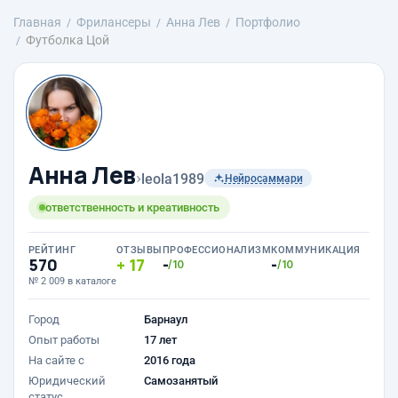
Главная
Фрилансеры
Анна Лев
Портфолио
Футболка Цой
Анна Лев
›
leola1989
Нейросаммари
ответственность и креативность
РЕЙТИНГ
ОТЗЫВЫ
ПРОФЕССИОНАЛИЗМ
КОММУНИКАЦИЯ
570
17
-
-
/10
/10
№ 2 009 в каталоге
Город
Барнаул
Опыт работы
17 лет
На сайте с
2016 года
Юридический
Самозанятый
статус