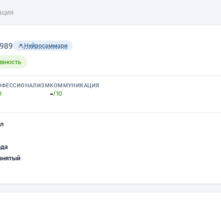
ация
1989
Нейросаммари
ивность
ОФЕССИОНАЛИЗМ
КОММУНИКАЦИЯ
-
0
/10
л
ода
анятый