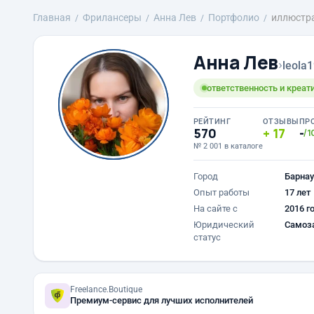
Главная
Фрилансеры
Анна Лев
Портфолио
иллюстр
Анна Лев
›
leola
ответственность и креат
РЕЙТИНГ
ОТЗЫВЫ
ПР
570
17
-
/1
№ 2 001 в каталоге
Город
Барнау
Опыт работы
17 лет
На сайте с
2016 г
Юридический
Самоз
статус
Freelance.Boutique
Премиум-сервис для лучших исполнителей