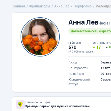
Главная
Фрилансеры
Анна Лев
Портфолио
Календа
Анна Лев
›
leola
ответственность и креат
РЕЙТИНГ
ОТЗЫВЫ
ПР
570
17
-
/1
№ 2 009 в каталоге
Город
Барнау
Опыт работы
17 лет
На сайте с
2016 г
Юридический
Самоз
статус
Freelance.Boutique
Премиум-сервис для лучших исполнителей