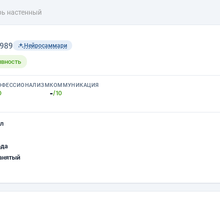
рь настенный
1989
Нейросаммари
ивность
ОФЕССИОНАЛИЗМ
КОММУНИКАЦИЯ
-
0
/10
л
ода
анятый