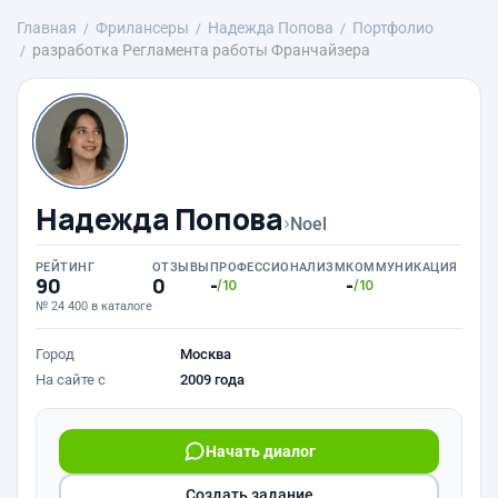
Главная
Фрилансеры
Надежда Попова
Портфолио
разработка Регламента работы Франчайзера
Надежда Попова
›
Noel
РЕЙТИНГ
ОТЗЫВЫ
ПРОФЕССИОНАЛИЗМ
КОММУНИКАЦИЯ
90
0
-
-
/10
/10
№ 24 400 в каталоге
Город
Москва
На сайте с
2009 года
Начать диалог
Создать задание