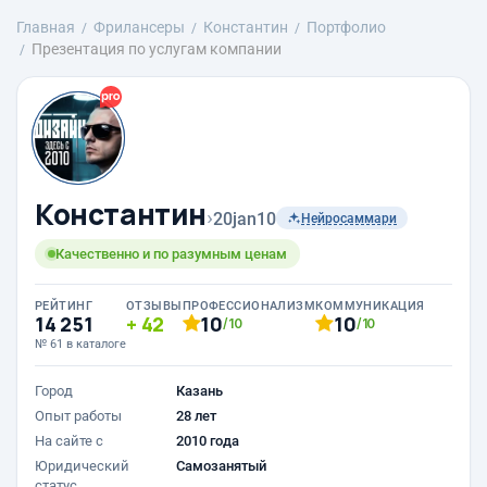
Главная
Фрилансеры
Константин
Портфолио
Презентация по услугам компании
Константин
›
20jan10
Нейросаммари
Качественно и по разумным ценам
РЕЙТИНГ
ОТЗЫВЫ
ПРОФЕССИОНАЛИЗМ
КОММУНИКАЦИЯ
14 251
42
10
10
/10
/10
№ 61 в каталоге
Город
Казань
Опыт работы
28 лет
На сайте с
2010 года
Юридический
Самозанятый
статус