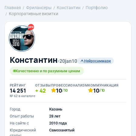
Главная
Фрилансеры
Константин
Портфолио
Корпоративные визитки
Константин
›
20jan10
Нейросаммари
Качественно и по разумным ценам
РЕЙТИНГ
ОТЗЫВЫ
ПРОФЕССИОНАЛИЗМ
КОММУНИКАЦИЯ
14 251
42
10
10
/10
/10
№ 62 в каталоге
Город
Казань
Опыт работы
28 лет
На сайте с
2010 года
Юридический
Самозанятый
статус