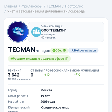
Главная
Фрилансеры
TECMAN
Портфолио
Учет и автоматизация деятельности ломбарда
Член команды:
ООО "ТЕКМЭН"
в команде:
40 человек
TECMAN
›
misgan
Сбер ID
Нейросаммари
Решаем сложные задачи в сфере IT
РЕЙТИНГ
ОТЗЫВЫ
ПРОФЕССИОНАЛИЗМ
КОММУНИКАЦИЯ
3 642
0
-
-
/10
/10
№ 307 в каталоге
Город
Москва
Опыт работы
19 лет
На сайте с
2009 года
Юридический
Юридическое лицо
статус