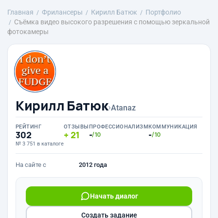
Главная
Фрилансеры
Кирилл Батюк
Портфолио
Съёмка видео высокого разрешения с помощью зеркальной
фотокамеры
Кирилл Батюк
›
Atanaz
РЕЙТИНГ
ОТЗЫВЫ
ПРОФЕССИОНАЛИЗМ
КОММУНИКАЦИЯ
302
21
-
-
/10
/10
№ 3 751 в каталоге
На сайте с
2012 года
Начать диалог
Создать задание