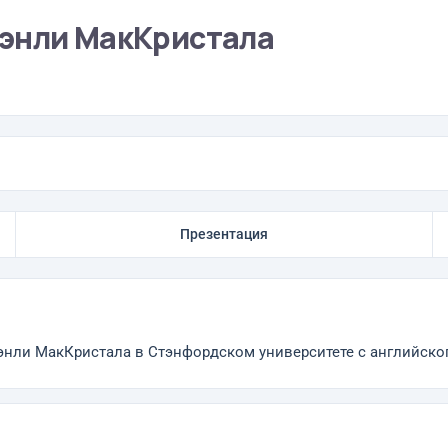
тэнли МакКристала
Презентация
ли МакКристала в Стэнфордском университете с английского