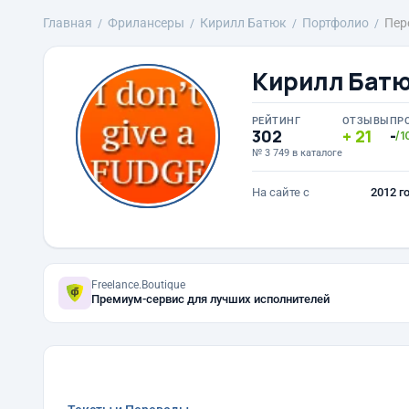
Главная
Фрилансеры
Кирилл Батюк
Портфолио
Пер
Кирилл Бат
РЕЙТИНГ
ОТЗЫВЫ
ПР
302
21
-
/1
№ 3 749 в каталоге
На сайте с
2012 г
Freelance.Boutique
Премиум-сервис для лучших исполнителей