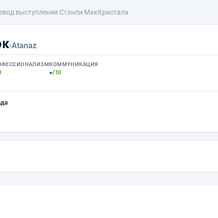
евод выступления Стэнли МакКристала
юк
›
Atanaz
ОФЕССИОНАЛИЗМ
КОММУНИКАЦИЯ
-
0
/10
ода