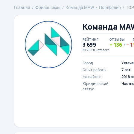
Главная
Фрилансеры
Команда MAW
Портфолио
TOP
Команда MA
РЕЙТИНГ
ОТЗЫВЫ
3 699
136
1
/
№ 762 в каталоге
Город
Yereva
Опыт работы
7 лет
На сайте с
2018 г
Юридический
Частно
статус