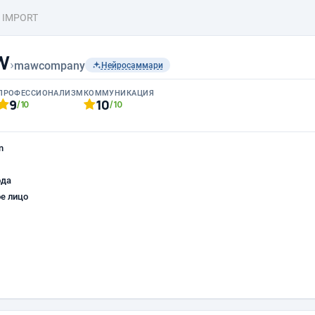
 IMPORT
W
›
mawcompany
Нейросаммари
ПРОФЕССИОНАЛИЗМ
КОММУНИКАЦИЯ
9
10
/10
/10
n
ода
е лицо