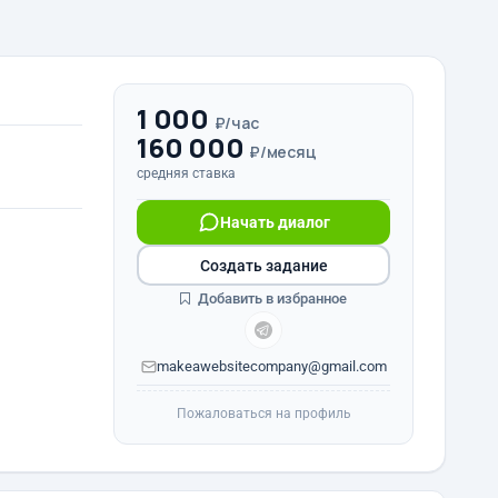
1 000
₽/час
160 000
₽/месяц
средняя ставка
Начать диалог
Создать задание
Добавить в избранное
makeawebsitecompany@gmail.com
Пожаловаться на профиль