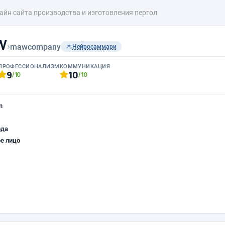
айн сайта производства и изготовления пергол
W
›
mawcompany
Нейросаммари
ПРОФЕССИОНАЛИЗМ
КОММУНИКАЦИЯ
9
10
/10
/10
n
ода
е лицо