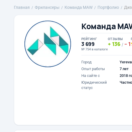
Главная
Фрилансеры
Команда MAW
Портфолио
Диз
Команда MA
РЕЙТИНГ
ОТЗЫВЫ
3 699
136
1
/
№ 754 в каталоге
Город
Yereva
Опыт работы
7 лет
На сайте с
2018 г
Юридический
Частно
статус