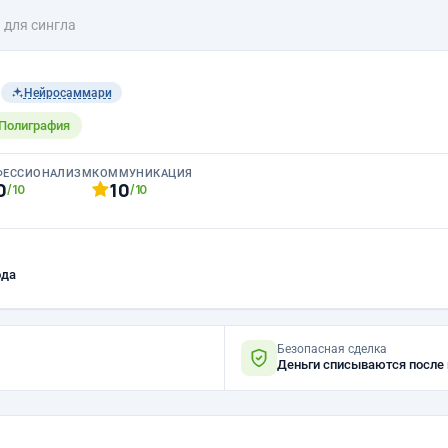
 для сингла
n
Нейросаммари
 Полиграфия
ФЕССИОНАЛИЗМ
КОММУНИКАЦИЯ
0
10
/10
/10
ода
Безопасная сделка
Деньги списываются после