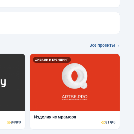
Все проекты →
ДИЗАЙН И БРЕНДИНГ
Изделия из мрамора
84
0
81
0