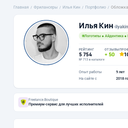
Главная
Фрилансеры
Илья Кин
Портфолио
Обложка
Илья Кин
›
ilyaki
Логотипы ● Айдентика ●
РЕЙТИНГ
ОТЗЫВЫ
ПРО
5 754
50
1
№ 713 в каталоге
Опыт работы
9 лет
На сайте с
2018 г
Freelance.Boutique
Премиум-сервис для лучших исполнителей