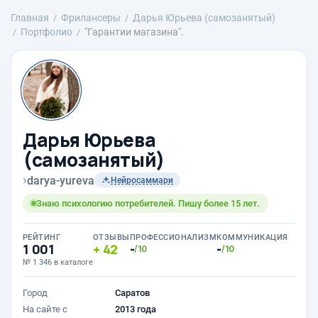
Главная
Фрилансеры
Дарья Юрьева (самозанятый)
Портфолио
"Гарантии магазина".
Дарья Юрьева
(самозанятый)
›
darya-yureva
Нейросаммари
Знаю психологию потребителей. Пишу более 15 лет.
РЕЙТИНГ
ОТЗЫВЫ
ПРОФЕССИОНАЛИЗМ
КОММУНИКАЦИЯ
1 001
42
-
-
/10
/10
№ 1 346 в каталоге
Город
Саратов
На сайте с
2013 года