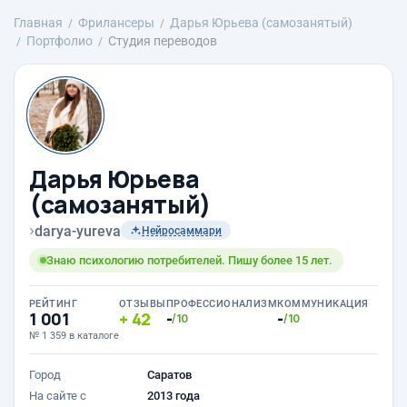
Главная
Фрилансеры
Дарья Юрьева (самозанятый)
Портфолио
Студия переводов
Дарья Юрьева
(самозанятый)
›
darya-yureva
Нейросаммари
Знаю психологию потребителей. Пишу более 15 лет.
РЕЙТИНГ
ОТЗЫВЫ
ПРОФЕССИОНАЛИЗМ
КОММУНИКАЦИЯ
1 001
42
-
-
/10
/10
№ 1 359 в каталоге
Город
Саратов
На сайте с
2013 года