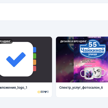
РЕНДИНГ
ДИЗАЙН И БРЕНДИНГ
иложения_logo_1
Спектр_услуг_фотосалон_6
88
0