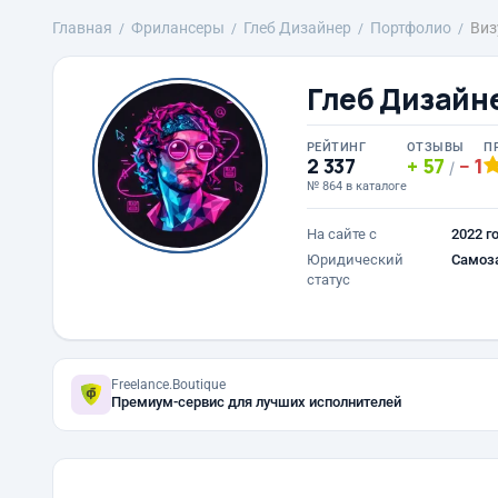
Главная
Фрилансеры
Глеб Дизайнер
Портфолио
Виз
Глеб Дизайн
РЕЙТИНГ
ОТЗЫВЫ
П
2 337
57
1
/
№ 864 в каталоге
На сайте с
2022 г
Юридический
Самоз
статус
Freelance.Boutique
Премиум-сервис для лучших исполнителей