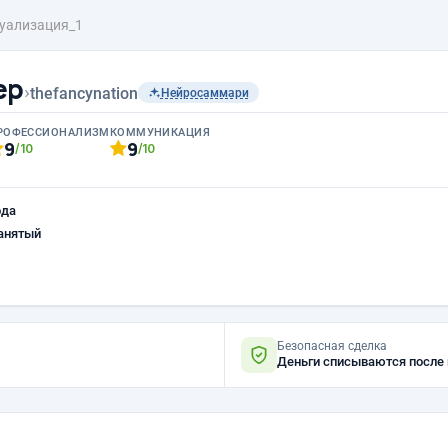
уализация_1
ер
›
thefancynation
Нейросаммари
РОФЕССИОНАЛИЗМ
КОММУНИКАЦИЯ
9
9
/10
/10
ода
анятый
Безопасная сделка
Деньги списываются после