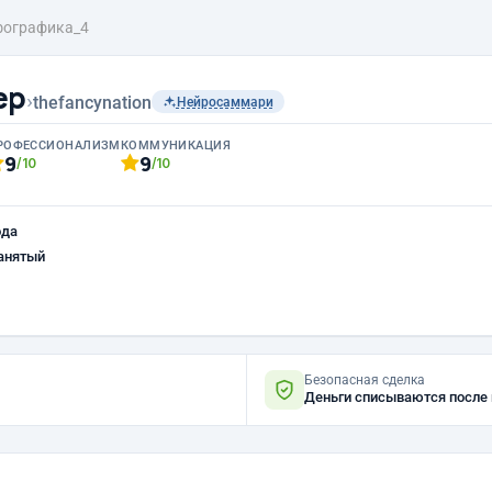
ографика_4
ер
›
thefancynation
Нейросаммари
РОФЕССИОНАЛИЗМ
КОММУНИКАЦИЯ
9
9
/10
/10
ода
анятый
Безопасная сделка
Деньги списываются после