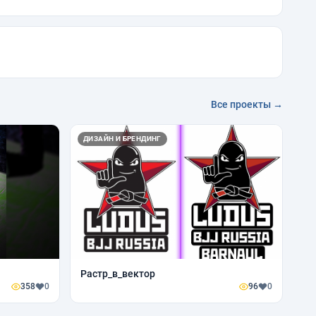
Все проекты →
ДИЗАЙН И БРЕНДИНГ
Растр_в_вектор
358
0
96
0