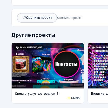
♡
Оценить проект
Оценили проект:
Другие проекты
ДИЗАЙН И БРЕНДИНГ
ДИЗАЙН И Б
Спектр_услуг_фотосалон_3
Визитка_ф
133
0