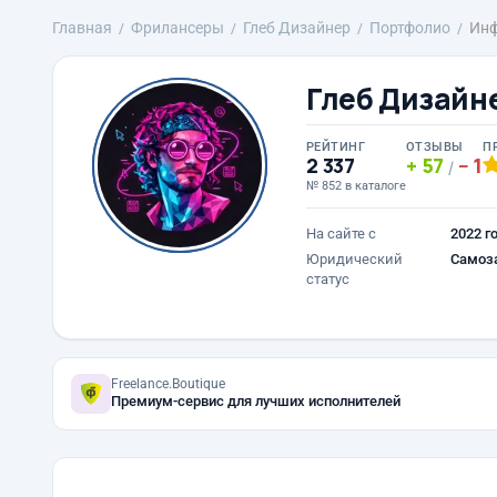
Главная
Фрилансеры
Глеб Дизайнер
Портфолио
Инф
Глеб Дизайн
РЕЙТИНГ
ОТЗЫВЫ
П
2 337
57
1
/
№ 852 в каталоге
На сайте с
2022 г
Юридический
Самоз
статус
Freelance.Boutique
Премиум-сервис для лучших исполнителей