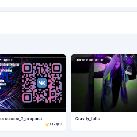
РЕНДИНГ
ФОТО И КОНТЕНТ
отосалон_2_сторона
Gravity_falls
117
0