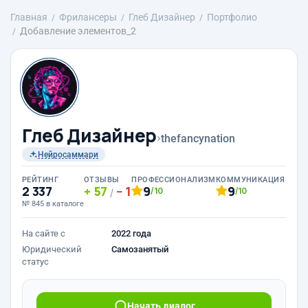
Главная
Фрилансеры
Глеб Дизайнер
Портфолио
Добавление элементов_2
Глеб Дизайнер
›
thefancynation
Нейросаммари
РЕЙТИНГ
ОТЗЫВЫ
ПРОФЕССИОНАЛИЗМ
КОММУНИКАЦИЯ
2 337
57
1
9
9
/10
/10
/
№ 845 в каталоге
На сайте с
2022 года
Юридический
Самозанятый
статус
Начать диалог