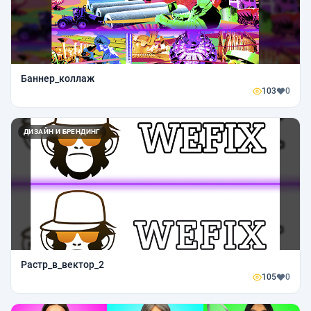
Баннер_коллаж
103
0
ДИЗАЙН И БРЕНДИНГ
Растр_в_вектор_2
105
0