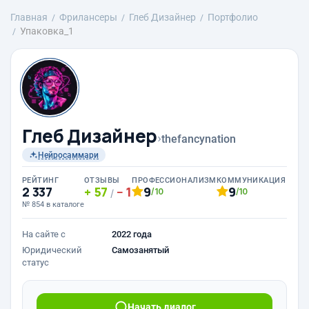
Главная
Фрилансеры
Глеб Дизайнер
Портфолио
Упаковка_1
Глеб Дизайнер
›
thefancynation
Нейросаммари
РЕЙТИНГ
ОТЗЫВЫ
ПРОФЕССИОНАЛИЗМ
КОММУНИКАЦИЯ
2 337
57
1
9
9
/10
/10
/
№ 854 в каталоге
На сайте с
2022 года
Юридический
Самозанятый
статус
Начать диалог