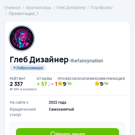
Главная
Фрилансеры
Глеб Дизайнер
Портфолио
Презентация_1
Глеб Дизайнер
›
thefancynation
Нейросаммари
РЕЙТИНГ
ОТЗЫВЫ
ПРОФЕССИОНАЛИЗМ
КОММУНИКАЦИЯ
2 337
57
1
9
9
/10
/10
/
№ 841 в каталоге
На сайте с
2022 года
Юридический
Самозанятый
статус
Начать диалог