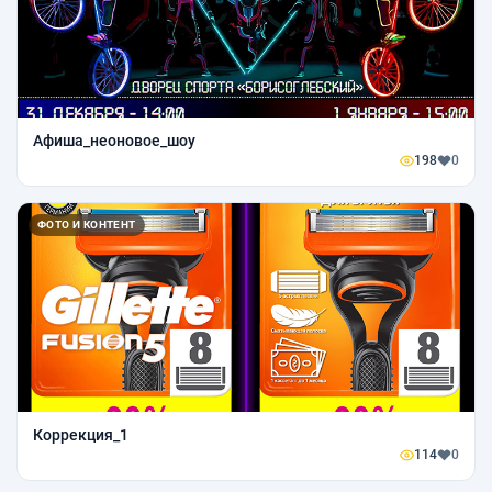
Афиша_неоновое_шоу
198
0
ФОТО И КОНТЕНТ
Коррекция_1
114
0