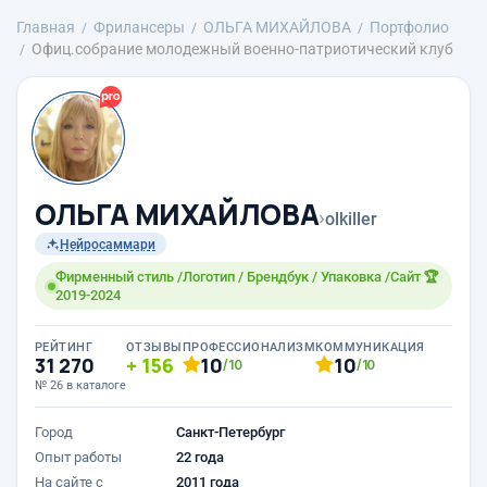
Главная
Фрилансеры
ОЛЬГА МИХАЙЛОВА
Портфолио
Офиц.собрание молодежный военно-патриотический клуб
ОЛЬГА МИХАЙЛОВА
›
olkiller
Нейросаммари
Фирменный стиль /Логотип / Брендбук / Упаковка /Сайт 🏆
2019-2024
РЕЙТИНГ
ОТЗЫВЫ
ПРОФЕССИОНАЛИЗМ
КОММУНИКАЦИЯ
31 270
156
10
10
/10
/10
№ 26 в каталоге
Город
Санкт-Петербург
Опыт работы
22 года
На сайте с
2011 года