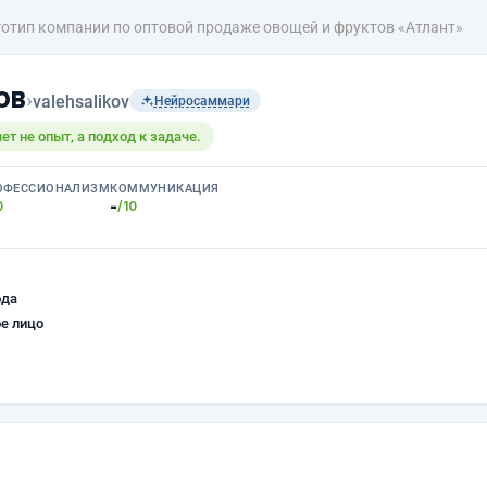
отип компании по оптовой продаже овощей и фруктов «Атлант»
ов
›
valehsalikov
Нейросаммари
т не опыт, а подход к задаче.
ОФЕССИОНАЛИЗМ
КОММУНИКАЦИЯ
-
0
/10
ода
е лицо