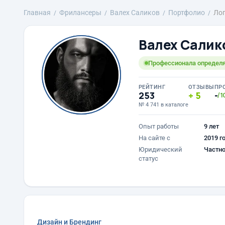
Главная
Фрилансеры
Валех Саликов
Портфолио
Лог
Валех Салик
Профессионала определяе
РЕЙТИНГ
ОТЗЫВЫ
ПР
253
5
-
/1
№ 4 741 в каталоге
Опыт работы
9 лет
На сайте с
2019 г
Юридический
Частно
статус
Дизайн и Брендинг