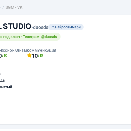
о
SGM - VK
L STUDIO
›
duosds
Нейросаммари
с под ключ - Телеграм: @duosds
ФЕССИОНАЛИЗМ
КОММУНИКАЦИЯ
0
10
/10
/10
а
ода
анятый