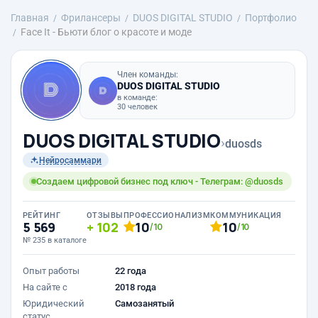
Главная
Фрилансеры
DUOS DIGITAL STUDIO
Портфолио
Face It - Бьюти блог о красоте и моде
Член команды:
DUOS DIGITAL STUDIO
в команде:
30 человек
DUOS DIGITAL STUDIO
›
duosds
Нейросаммари
Создаем цифровой бизнес под ключ - Телеграм: @duosds
РЕЙТИНГ
ОТЗЫВЫ
ПРОФЕССИОНАЛИЗМ
КОММУНИКАЦИЯ
5 569
102
10
10
/10
/10
№ 235 в каталоге
Опыт работы
22 года
На сайте с
2018 года
Юридический
Самозанятый
статус