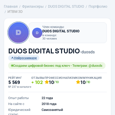
Главная
Фрилансеры
DUOS DIGITAL STUDIO
Портфолио
ИТВМ 3D
Член команды:
DUOS DIGITAL STUDIO
в команде:
30 человек
DUOS DIGITAL STUDIO
›
duosds
Нейросаммари
Создаем цифровой бизнес под ключ - Телеграм: @duosds
РЕЙТИНГ
ОТЗЫВЫ
ПРОФЕССИОНАЛИЗМ
КОММУНИКАЦИЯ
5 569
102
10
10
/10
/10
№ 237 в каталоге
Опыт работы
22 года
На сайте с
2018 года
Юридический
Самозанятый
статус