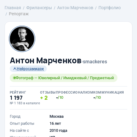
Главная
Фрилансеры
Антон Марченков
Портфолио
Репортаж
Антон Марченков
›
smackeres
Нейросаммари
Фотограф — Ювелирный / Имиджевый / Предметный
РЕЙТИНГ
ОТЗЫВЫ
ПРОФЕССИОНАЛИЗМ
КОММУНИКАЦИЯ
1 197
2
-
-
/10
/10
№ 1 183 в каталоге
Город
Москва
Опыт работы
16 лет
На сайте с
2010 года