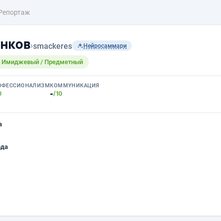
Репортаж
нков
›
smackeres
Нейросаммари
/ Имиджевый / Предметный
ОФЕССИОНАЛИЗМ
КОММУНИКАЦИЯ
-
0
/10
а
ода