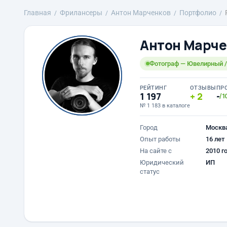
Главная
Фрилансеры
Антон Марченков
Портфолио
Антон Марче
Фотограф — Ювелирный 
РЕЙТИНГ
ОТЗЫВЫ
ПР
1 197
2
-
/1
№ 1 183 в каталоге
Город
Москв
Опыт работы
16 лет
На сайте с
2010 г
Юридический
ИП
статус