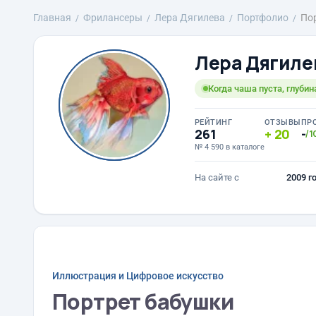
Главная
Фрилансеры
Лера Дягилева
Портфолио
По
Лера Дягиле
Когда чаша пуста, глуби
РЕЙТИНГ
ОТЗЫВЫ
ПР
261
20
-
/1
№ 4 590 в каталоге
На сайте с
2009 г
Иллюстрация и Цифровое искусство
Портрет бабушки