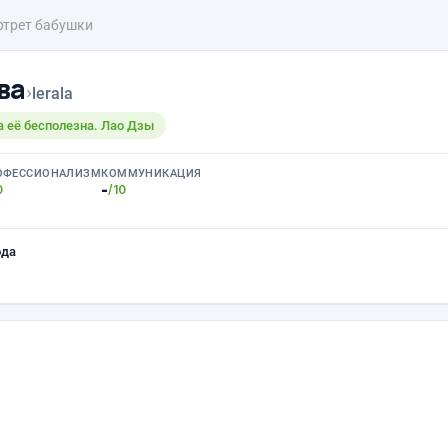
ртрет бабушки
ва
›
lerala
на её бесполезна. Лао Дзы
ОФЕССИОНАЛИЗМ
КОММУНИКАЦИЯ
-
0
/10
ода