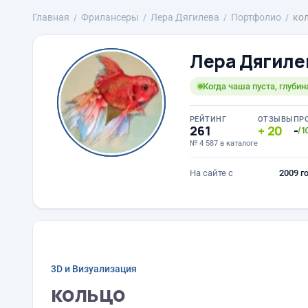
Главная
Фрилансеры
Лера Дягилева
Портфолио
ко
Лера Дягиле
Когда чаша пуста, глуби
РЕЙТИНГ
ОТЗЫВЫ
ПР
261
20
-
/1
№ 4 587 в каталоге
На сайте с
2009 г
3D и Визуализация
кольцо