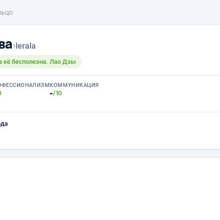
льцо
ва
›
lerala
на её бесполезна. Лао Дзы
ОФЕССИОНАЛИЗМ
КОММУНИКАЦИЯ
-
0
/10
ода