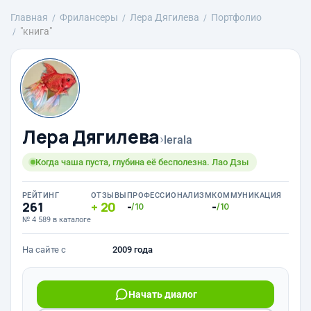
Главная
Фрилансеры
Лера Дягилева
Портфолио
"книга"
Лера Дягилева
›
lerala
Когда чаша пуста, глубина её бесполезна. Лао Дзы
РЕЙТИНГ
ОТЗЫВЫ
ПРОФЕССИОНАЛИЗМ
КОММУНИКАЦИЯ
261
20
-
-
/10
/10
№ 4 589 в каталоге
На сайте с
2009 года
Начать диалог