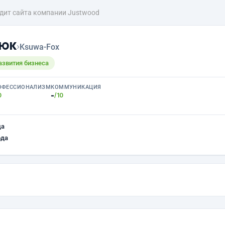
дит сайта компании Justwood
люк
›
Ksuwa-Fox
азвития бизнеса
ОФЕССИОНАЛИЗМ
КОММУНИКАЦИЯ
-
0
/10
ца
ода