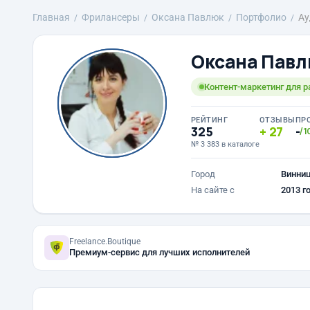
Главная
Фрилансеры
Оксана Павлюк
Портфолио
Ау
Оксана Пав
Контент-маркетинг для р
РЕЙТИНГ
ОТЗЫВЫ
ПР
325
27
-
/1
№ 3 383 в каталоге
Город
Винни
На сайте с
2013 г
Freelance.Boutique
Премиум-сервис для лучших исполнителей