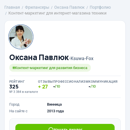
Главная
Фрилансеры
Оксана Павлюк
Портфолио
Контент-маркетинг для интернет-магазина техники
Оксана Павлюк
›
Ksuwa-Fox
Контент-маркетинг для развития бизнеса
РЕЙТИНГ
ОТЗЫВЫ
ПРОФЕССИОНАЛИЗМ
КОММУНИКАЦИЯ
325
27
-
-
/10
/10
№ 3 384 в каталоге
Город
Винница
На сайте с
2013 года
Начать диалог