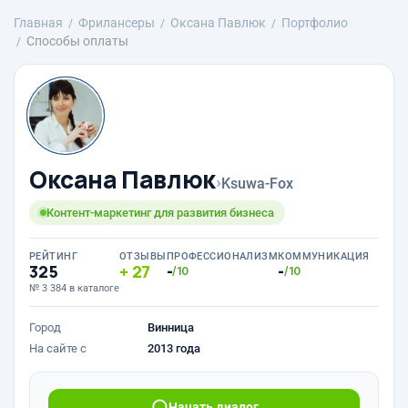
Главная
Фрилансеры
Оксана Павлюк
Портфолио
Способы оплаты
Оксана Павлюк
›
Ksuwa-Fox
Контент-маркетинг для развития бизнеса
РЕЙТИНГ
ОТЗЫВЫ
ПРОФЕССИОНАЛИЗМ
КОММУНИКАЦИЯ
325
27
-
-
/10
/10
№ 3 384 в каталоге
Город
Винница
На сайте с
2013 года
Начать диалог