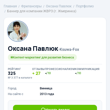
Главная
Фрилансеры
Оксана Павлюк
Портфолио
Баннер для компании ЖВРЗ (г. Жмеринка)
Оксана Павлюк
›
Ksuwa-Fox
Контент-маркетинг для развития бизнеса
РЕЙТИНГ
ОТЗЫВЫ
ПРОФЕССИОНАЛИЗМ
КОММУНИКАЦИЯ
325
27
-
-
/10
/10
№ 3 377 в каталоге
Город
Винница
На сайте с
2013 года
Начать диалог