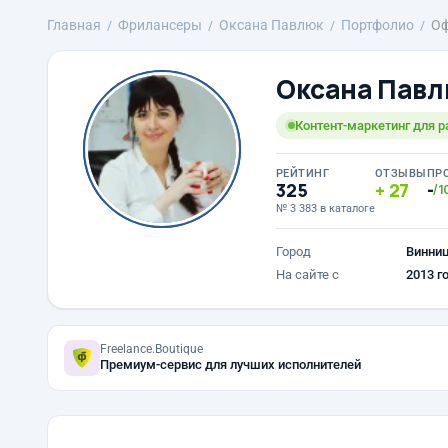
Главная
Фрилансеры
Оксана Павлюк
Портфолио
Оф
Оксана Пав
Контент-маркетинг для р
РЕЙТИНГ
ОТЗЫВЫ
ПР
325
27
-
/1
№ 3 383 в каталоге
Город
Винни
На сайте с
2013 г
Freelance.Boutique
Премиум-сервис для лучших исполнителей