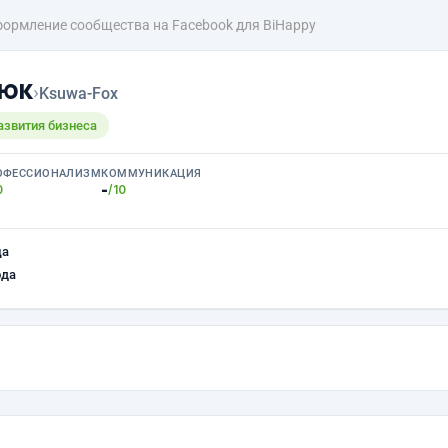
ормление сообщества на Facebook для BiHappy
люк
›
Ksuwa-Fox
азвития бизнеса
ОФЕССИОНАЛИЗМ
КОММУНИКАЦИЯ
-
0
/10
ца
ода