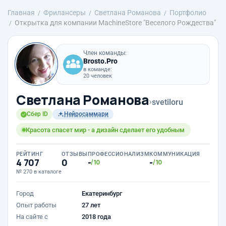
Главная
Фрилансеры
Светлана Романова
Портфолио
Открытка для компании MachineStore "Веселого Рождества"
Член команды:
Brosto.Pro
в команде:
20 человек
Светлана Романова
›
svetiloru
Сбер ID
Нейросаммари
Красота спасет мир - а дизайн сделает его удобным
РЕЙТИНГ
ОТЗЫВЫ
ПРОФЕССИОНАЛИЗМ
КОММУНИКАЦИЯ
4 707
0
-
-
/10
/10
№ 270 в каталоге
Город
Екатеринбург
Опыт работы
27 лет
На сайте с
2018 года