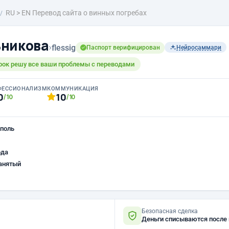
RU > EN Перевод сайта о винных погребах
ьникова
›
flessig
Паспорт верифицирован
Нейросаммари
срок решу все ваши проблемы с переводами
ФЕССИОНАЛИЗМ
КОММУНИКАЦИЯ
0
10
/10
/10
поль
ода
анятый
Безопасная сделка
Деньги списываются после