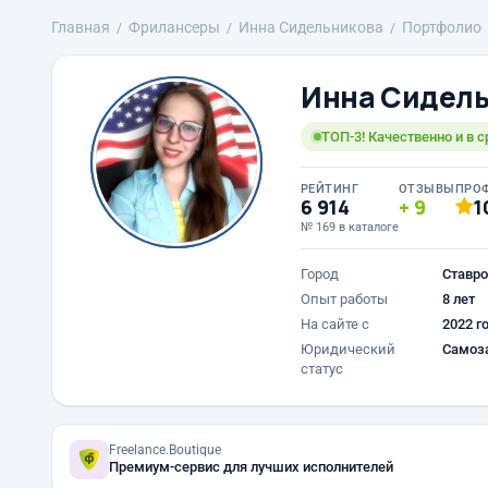
Главная
Фрилансеры
Инна Сидельникова
Портфолио
Инна Сидел
ТОП-3! Качественно и в 
РЕЙТИНГ
ОТЗЫВЫ
ПРО
6 914
9
1
№ 169 в каталоге
Город
Ставро
Опыт работы
8 лет
На сайте с
2022 г
Юридический
Самоз
статус
Freelance.Boutique
Премиум-сервис для лучших исполнителей