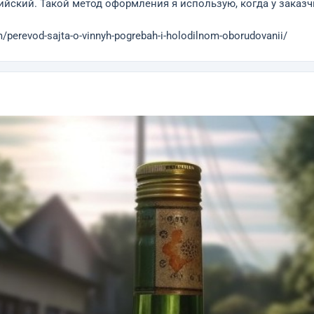
ийский. Такой метод оформления я использую, когда у заказ
perevod-sajta-o-vinnyh-pogrebah-i-holodilnom-oborudovanii/